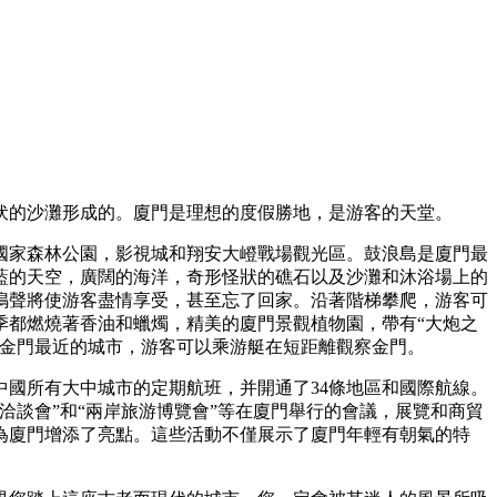
伏的沙灘形成的。廈門是理想的度假勝地，是游客的天堂。
國家森林公園，影視城和翔安大嶝戰場觀光區。鼓浪島是廈門最
藍的天空，廣闊的海洋，奇形怪狀的礁石以及沙灘和沐浴場上的
鳴聲將使游客盡情享受，甚至忘了回家。沿著階梯攀爬，游客可
季都燃燒著香油和蠟燭，精美的廈門景觀植物園，帶有“大炮之
距金門最近的城市，游客可以乘游艇在短距離觀察金門。
國所有大中城市的定期航班，并開通了34條地區和國際航線。
談會”和“兩岸旅游博覽會”等在廈門舉行的會議，展覽和商貿
為廈門增添了亮點。這些活動不僅展示了廈門年輕有朝氣的特