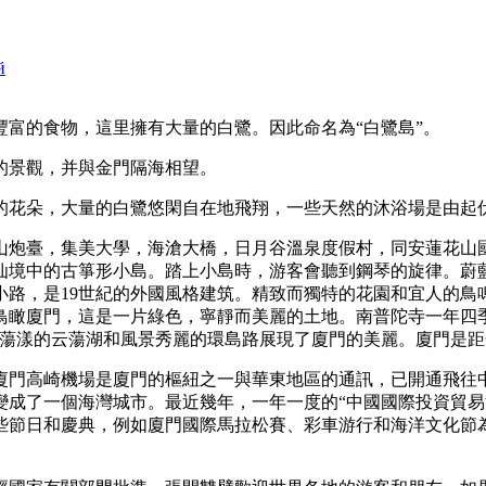
й
富的食物，這里擁有大量的白鷺。因此命名為“白鷺島”。
的景觀，并與金門隔海相望。
的花朵，大量的白鷺悠閑自在地飛翔，一些天然的沐浴場是由起
山炮臺，集美大學，海滄大橋，日月谷溫泉度假村，同安蓮花山
仙境中的古箏形小島。踏上小島時，游客會聽到鋼琴的旋律。蔚
小路，是19世紀的外國風格建筑。精致而獨特的花園和宜人的鳥
鳥瞰廈門，這是一片綠色，寧靜而美麗的土地。南普陀寺一年四
波蕩漾的云蕩湖和風景秀麗的環島路展現了廈門的美麗。廈門是
廈門高崎機場是廈門的樞紐之一與華東地區的通訊，已開通飛往中
成了一個海灣城市。最近幾年，一年一度的“中國國際投資貿易洽
些節日和慶典，例如廈門國際馬拉松賽、彩車游行和海洋文化節