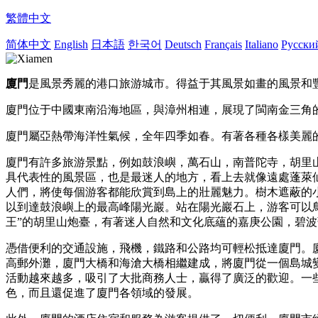
繁體中文
简体中文
English
日本語
한국어
Deutsch
Français
Italiano
Русски
廈門
是風景秀麗的港口旅游城市。得益于其風景如畫的風景和豐
廈門位于中國東南沿海地區，與漳州相連，展現了閩南金三角
廈門屬亞熱帶海洋性氣候，全年四季如春。
有著各種各樣美麗
廈門有許多旅游景點，例如鼓浪嶼，萬石山，南普陀寺，胡里
具代表性的風景區，也是最迷人的地方，看上去就像遠處蓬萊
人們，將使每個游客都能欣賞到島上的壯麗魅力。樹木遮蔽的
以到達鼓浪嶼上的最高峰陽光巖。站在陽光巖石上，游客可以
王”的胡里山炮臺，有著迷人自然和文化底蘊的嘉庚公園，碧
憑借便利的交通設施，飛機，鐵路和公路均可輕松抵達廈門。
高郵外灘，廈門大橋和海滄大橋相繼建成，將廈門從一個島城變
活動越來越多，吸引了大批商務人士，贏得了廣泛的歡迎。一
色，而且還促進了廈門各領域的發展。