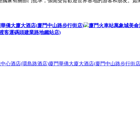
經國家有關部門批準，張開雙臂歡迎世界各地的游客和朋友。如
華僑大廈大酒店(廈門中山路步行街店)
廈門火車站萬象城美侖
渡客運碼頭建業路地鐵站店)
中心酒店(環島路酒店)
廈門華僑大廈大酒店(廈門中山路步行街店