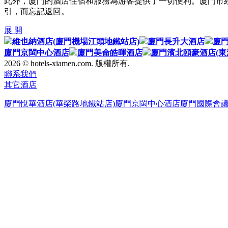
此外，廈門的酒店住宿和服務為游客提供了一切便利。廈門市
引，而忘記返回。
展 開
維也納酒店(廈門機場江頭地鐵站店)
廈門長升大酒店
廈門
廈門京閩中心酒店
廈門美侖皓暉酒店
廈門濱北頤豪酒店(東
2026 © hotels-xiamen.com. 版權所有.
聯系我們
其它酒店
廈門悅華酒店(華榮路地鐵站店)
廈門京閩中心酒店
廈門國際會議