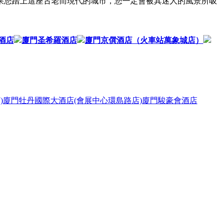
果您踏上這座古老而現代的城市，您一定會被其迷人的風景所吸
酒店
廈門圣希羅酒店
廈門京僎酒店（火車站萬象城店）
)
廈門牡丹國際大酒店(會展中心環島路店)
廈門駿豪會酒店