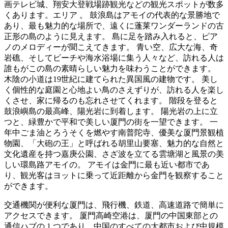
画テレビ城、翔安大登戦場跡観光などの観光スポットが数多
くあります。エリア 。 鼓浪島はアモイの代表的な景勝地で
あり、最も魅力的な場所で、遠くに蓬莱ワンダーランドの古
正形の島のように見えます。 島に足を踏み入れると、ピア
ノのメロディーが聞こえてきます。 青い空、広大な海、奇
岩礁、そしてビーチや海水浴場に集う人々など、訪れる人は
誰もがこの島の素晴らしい魅力を味わうことができます。
木陰の小道は19世紀に建てられた異国風の建物です。 美し
く個性的な庭園と心地よい鳥のさえずりが、訪れる人を楽し
くさせ、家に帰るのも忘れさせてくれます。 階段を登ると
鼓浪嶼島の最高峰、陽光岩に到着します。 陽光岩の上に立
つと、緑豊かで平和で美しい厦門の街を一望できます。 一
年中ごま油とろうそくを燃やす南普陀寺、優美な厦門景観植
物園、「大砲の王」と呼ばれる胡里山要塞、魅力的な自然と
文化遺産を持つ嘉庚公園、さざ波を立てる雲塘湖と風景の美
しい環島路アモイの。 アモイは金門に最も近い都市であ
り、観光客はヨットに乗って近距離から金門を観察すること
ができます。
交通機関が便利な厦門は、飛行機、鉄道、高速道路で簡単に
アクセスできます。 厦門高崎空港は、厦門の中国東部との
通信ハブの 1 つであり、中国のすべての大都市および中規模