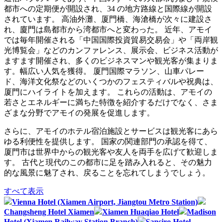
都市への定期便が開設され、34 の地方路線と国際線が開設
されています。 高油外灘、厦門橋、海滄橋が次々に建設さ
れ、廈門は島都市から湾都市へと変わった。 近年、アモイ
では毎年開催される「中国国際投資貿易交易会」や「両岸観
光博覧会」などのカンファレンス、展示会、ビジネス活動が
ますます開催され、多くのビジネスマンや観光客が集まりま
す。幅広い人気を獲得。 厦門国際マラソン、山車パレー
ド、海洋文化祭などの​​いくつかのフェスティバルや祝典は、
厦門にハイライトを加えます。 これらの活動は、アモイの
若さとエネルギーに満ちた特徴を紹介するだけでなく、さま
ざまな分野でアモイの発展を促進します。
さらに、アモイのホテル宿泊施設とサービスは観光客にあら
ゆる利便性を提供します。 国家の関連部門の承認を得て、
厦門市は世界中からの観光客や友人を両手を広げて歓迎しま
す。 古代と現代のこの都市に足を踏み入れると、その魅力
的な風景に魅了され、戻ることを忘れてしまうでしょう。
すべて表示
Vienna Hotel (Xiamen Airport, Jiangtou Metro Station)
Changsheng Hotel Xiamen
Xiamen Huaqiao Hotel
Madison
Hotel (Xiamen Railway Station Branch)
Sansiro Hotel