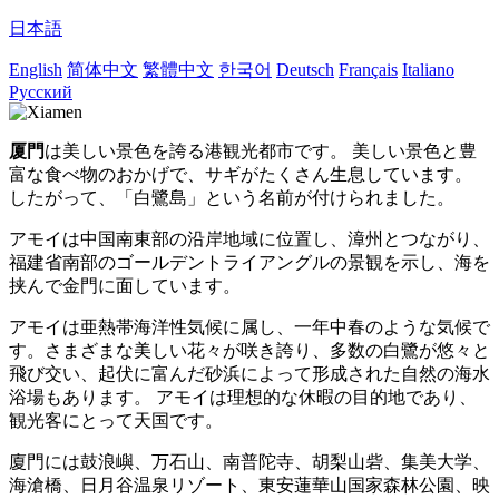
日本語
English
简体中文
繁體中文
한국어
Deutsch
Français
Italiano
Русский
厦門
は美しい景色を誇る港観光都市です。 美しい景色と豊
富な食べ物のおかげで、サギがたくさん生息しています。
したがって、「白鷺島」という名前が付けられました。
アモイは中国南東部の沿岸地域に位置し、漳州とつながり、
福建省南部のゴールデントライアングルの景観を示し、海を
挟んで金門に面しています。
アモイは亜熱帯海洋性気候に属し、一年中春のような気候で
す。
さまざまな美しい花々が咲き誇り、多数の白鷺が悠々と
飛び交い、起伏に富んだ砂浜によって形成された自然の海水
浴場もあります。 アモイは理想的な休暇の目的地であり、
観光客にとって天国です。
廈門には鼓浪嶼、万石山、南普陀寺、胡梨山砦、集美大学、
海滄橋、日月谷温泉リゾート、東安蓮華山国家森林公園、映