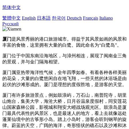
简体中文
繁體中文
English
日本語
한국어
Deutsch
Français
Italiano
Русский
厦门
是风景秀丽的港口旅游城市。得益于其风景如画的风景和
丰富的食物，这里拥有大量的白鹭。因此命名为“白鹭岛”。
厦门位于中国东南沿海地区，与漳州相连，展现了闽南金三角
的景观，并与金门隔海相望。
厦门属亚热带海洋性气候，全年四季如春。
有着各种各样美丽
的花朵，大量的白鹭悠闲自在地飞翔，一些天然的沐浴场是由
起伏的沙滩形成的。厦门是理想的度假胜地，是游客的天堂。
厦门有许多旅游景点，例如鼓浪屿，万石山，南普陀寺，胡里
山炮台，集美大学，海沧大桥，日月谷温泉度假村，同安莲花
山国家森林公园，影视城和翔安大嶝战场观光区。鼓浪岛是厦
门最具代表性的风景区，也是最迷人的地方，看上去就像远处
蓬莱仙境中的古筝形小岛。踏上小岛时，游客会听到钢琴的旋
律。蔚蓝的天空，广阔的海洋，奇形怪状的礁石以及沙滩和沐