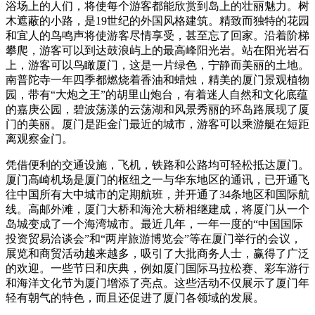
浴场上的人们，将使每个游客都能欣赏到岛上的壮丽魅力。树
木遮蔽的小路，是19世纪的外国风格建筑。精致而独特的花园
和宜人的鸟鸣声将使游客尽情享受，甚至忘了回家。沿着阶梯
攀爬，游客可以到达鼓浪屿上的最高峰阳光岩。站在阳光岩石
上，游客可以鸟瞰厦门，这是一片绿色，宁静而美丽的土地。
南普陀寺一年四季都燃烧着香油和蜡烛，精美的厦门景观植物
园，带有“大炮之王”的胡里山炮台，有着迷人自然和文化底蕴
的嘉庚公园，碧波荡漾的云荡湖和风景秀丽的环岛路展现了厦
门的美丽。厦门是距金门最近的城市，游客可以乘游艇在短距
离观察金门。
凭借便利的交通设施，飞机，铁路和公路均可轻松抵达厦门。
厦门高崎机场是厦门的枢纽之一与华东地区的通讯，已开通飞
往中国所有大中城市的定期航班，并开通了34条地区和国际航
线。高邮外滩，厦门大桥和海沧大桥相继建成，将厦门从一个
岛城变成了一个海湾城市。最近几年，一年一度的“中国国际
投资贸易洽谈会”和“两岸旅游博览会”等在厦门举行的会议，
展览和商贸活动越来越多，吸引了大批商务人士，赢得了广泛
的欢迎。一些节日和庆典，例如厦门国际马拉松赛、彩车游行
和海洋文化节为厦门增添了亮点。这些活动不仅展示了厦门年
轻有朝气的特色，而且还促进了厦门各领域的发展。